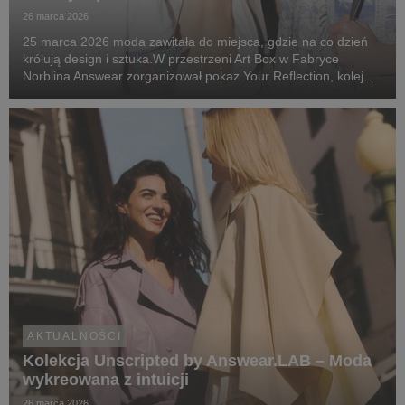
26 marca 2026
25 marca 2026 moda zawitała do miejsca, gdzie na co dzień
królują design i sztuka.W przestrzeni Art Box w Fabryce
Norblina Answear zorganizował pokaz Your Reflection, kolejny
rozdział w historii marki i prezentację najważniejszych sylwetek
sezonu wiosna-lato 2026. Nie be...
AKTUALNOŚCI
Kolekcja Unscripted by Answear.LAB – Moda
wykreowana z intuicji
26 marca 2026