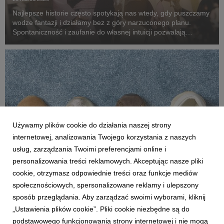
Najlepsze historie często spotykają nas wtedy, gdy puszczamy
wodze fantazji i działamy bez z góry narzuconego planu.
Spontaniczność i zaufanie do własnej intuicji pozwalają
odkrywać nowe ścieżki stylu. W świecie zdominowanym przez
algorytmy i generowane opinie, odwaga, b...
Używamy plików cookie do działania naszej strony
internetowej, analizowania Twojego korzystania z naszych
usług, zarządzania Twoimi preferencjami online i
personalizowania treści reklamowych. Akceptując nasze pliki
cookie, otrzymasz odpowiednie treści oraz funkcje mediów
AKTUALNOŚCI
społecznościowych, spersonalizowane reklamy i ulepszony
Nowa kolekcja STATEMENT LEATHER by
sposób przeglądania. Aby zarządzać swoimi wyborami, kliknij
Answear.LAB
„Ustawienia plików cookie”. Pliki cookie niezbędne są do
26 stycznia 2026
podstawowego funkcjonowania strony internetowej i nie mogą