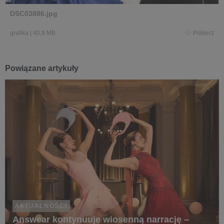
DSC03886.jpg
grafika
|
40,9 MB
Pobierz
Powiązane artykuły
AKTUALNOŚCI
Answear kontynuuje wiosenną narrację –