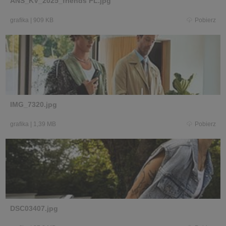
ANS_KV_2025_friends PL.jpg
grafika
|
909 KB
Pobierz
IMG_7320.jpg
grafika
|
1,39 MB
Pobierz
DSC03407.jpg