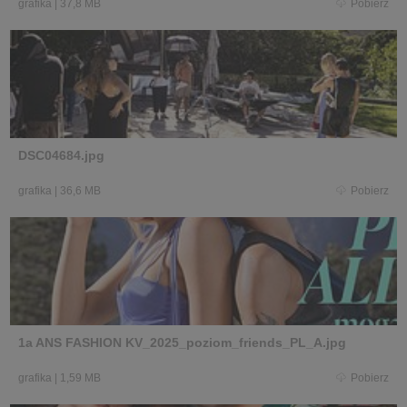
grafika
|
37,8 MB
Pobierz
DSC04684.jpg
grafika
|
36,6 MB
Pobierz
1a ANS FASHION KV_2025_poziom_friends_PL_A.jpg
grafika
|
1,59 MB
Pobierz