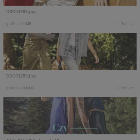
DSC04798.jpg
grafika
|
74 MB
Pobierz
DSC03259.jpg
grafika
|
49,8 MB
Pobierz