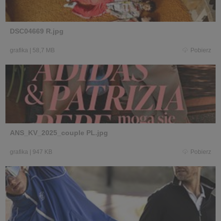
DSC04669 R.jpg
grafika
|
58,7 MB
Pobierz
ANS_KV_2025_couple PL.jpg
grafika
|
947 KB
Pobierz