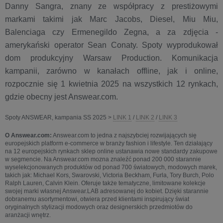
Danny Sangra, znany ze współpracy z prestiżowymi
markami takimi jak Marc Jacobs, Diesel, Miu Miu,
Balenciaga czy Ermenegildo Zegna, a za zdjęcia -
amerykański operator Sean Conaty. Spoty wyprodukował
dom produkcyjny Warsaw Production. Komunikacja
kampanii, zarówno w kanałach offline, jak i online,
rozpocznie się 1 kwietnia 2025 na wszystkich 12 rynkach,
gdzie obecny jest Answear.com.
Spoty ANSWEAR, kampania SS 2025 >
LINK 1
/
LINK 2
/
LINK 3
O Answear.com:
Answear.com to jedna z najszybciej rozwijających się
europejskich platform e-commerce w branży fashion i lifestyle. Ten działający
na 12 europejskich rynkach sklep online ustanawia nowe standardy zakupowe
w segmencie. Na Answear.com mozna znaleźć ponad 200 000 starannie
wyselekcjonowanych produktów od ponad 700 światowych, modowych marek,
takich jak: Michael Kors, Swarovski, Victoria Beckham, Furla, Tory Burch, Polo
Ralph Lauren, Calvin Klein. Oferuje także tematyczne, limitowane kolekcje
swojej marki własnej Answear.LAB adresowanej do kobiet. Dzięki starannie
dobranemu asortymentowi, otwiera przed klientami inspirujący świat
oryginalnych stylizacji modowych oraz designerskich przedmiotów do
aranżacji wnętrz.