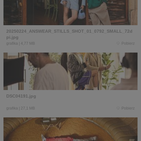
20250224_ANSWEAR_STILLS_SHOT_01_0792_SMALL_72d
pi.jpg
grafika
|
4,77 MB
Pobierz
DSC04191.jpg
grafika
|
27,1 MB
Pobierz