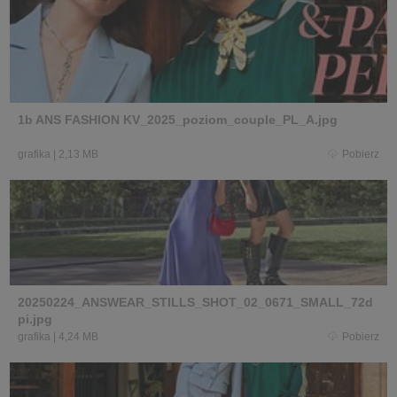
1b ANS FASHION KV_2025_poziom_couple_PL_A.jpg
grafika
|
2,13 MB
Pobierz
20250224_ANSWEAR_STILLS_SHOT_02_0671_SMALL_72d
pi.jpg
grafika
|
4,24 MB
Pobierz