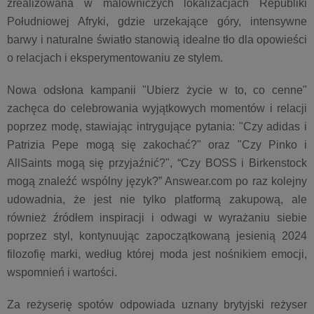
zrealizowana w malowniczych lokalizacjach Republiki
Południowej Afryki, gdzie urzekające góry, intensywne
barwy i naturalne światło stanowią idealne tło dla opowieści
o relacjach i eksperymentowaniu ze stylem.
Nowa odsłona kampanii "Ubierz życie w to, co cenne"
zachęca do celebrowania wyjątkowych momentów i relacji
poprzez modę, stawiając intrygujące pytania: "Czy adidas i
Patrizia Pepe mogą się zakochać?" oraz "Czy Pinko i
AllSaints mogą się przyjaźnić?", “Czy BOSS i Birkenstock
mogą znaleźć wspólny język?” Answear.com po raz kolejny
udowadnia, że jest nie tylko platformą zakupową, ale
również źródłem inspiracji i odwagi w wyrażaniu siebie
poprzez styl, kontynuując zapoczątkowaną jesienią 2024
filozofię marki, według której moda jest nośnikiem emocji,
wspomnień i wartości.
Za reżyserię spotów odpowiada uznany brytyjski reżyser