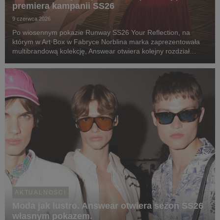
premiera kampanii SS26
9 czerwca 2026
Po wiosennym pokazie Runway SS26 Your Reflection, na
którym w Art·Box w Fabryce Norblina marka zaprezentowała
multibrandową kolekcję, Answear otwiera kolejny rozdział
sezonu. Tym razem w postaci serii spotów reklamowych, w
których ubrania nie tyle towarzyszą bohaterom, c...
AKTUALNOŚCI
Moda jak lustro. Answear otwiera sezon SS26
własnym pokazem.