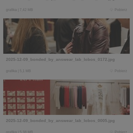
grafika
|
7,42 MB
Pobierz
2025-12-09_bonded_by_answear_lab_lobos_0172.jpg
grafika
|
5,1 MB
Pobierz
2025-12-09_bonded_by_answear_lab_lobos_0005.jpg
grafika
|
5,38 MB
Pobierz