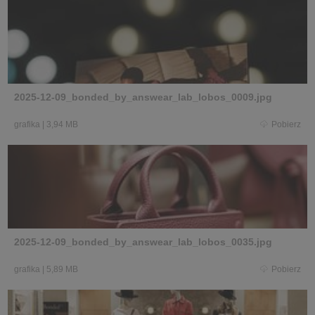
2025-12-09_bonded_by_answear_lab_lobos_0009.jpg
grafika
|
3,94 MB
Pobierz
2025-12-09_bonded_by_answear_lab_lobos_0035.jpg
grafika
|
5,89 MB
Pobierz