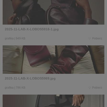
2025-11-LAB-X-LOBOS5918-1.jpg
grafika
|
949 KB
Pobierz
2025-11-LAB-X-LOBOS5969.jpg
grafika
|
786 KB
Pobierz