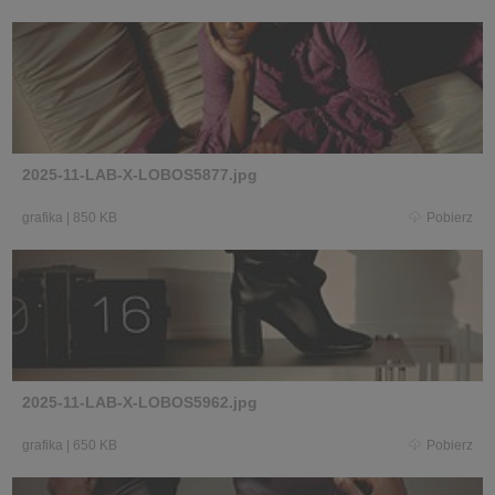
2025-11-LAB-X-LOBOS5877.jpg
grafika
|
850 KB
Pobierz
2025-11-LAB-X-LOBOS5962.jpg
grafika
|
650 KB
Pobierz