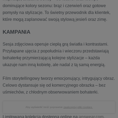
dominujące kolory sezonu: brąz i czerwień oraz gotowe
pomysły na stylizacje. To świetny przewodnik dla klientek,
które mogą zaplanować swoją stylową jesień oraz zimę.
KAMPANIA
Sesja zdjęciowa operuje ciepłą grą światła i kontrastami.
Przyłapane ujęcia z popołudnia i wieczoru przedstawiają
bohaterkę przymierzającą kolejne stylizacje – każda
ukazuje nam inną kobietę, ale nadal z tą samą energią.
Film storytellingowy tworzy emocjonujący, intrygujący obraz.
Celowo dystansuje się od komercyjnego obrazka – bez
uśmiechów, z chłodnym obserwowaniem bohaterki.
Aby wyświetlić treść poprawnie
zaakceptuj pliki cookies.
Limitowana kolekcja dostępna online na
answear.com
,