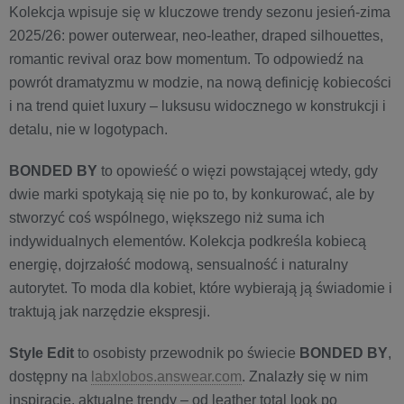
Kolekcja wpisuje się w kluczowe trendy sezonu jesień-zima
2025/26: power outerwear, neo-leather, draped silhouettes,
romantic revival oraz bow momentum. To odpowiedź na
powrót dramatyzmu w modzie, na nową definicję kobiecości
i na trend quiet luxury – luksusu widocznego w konstrukcji i
detalu, nie w logotypach.
BONDED BY
to opowieść o więzi powstającej wtedy, gdy
dwie marki spotykają się nie po to, by konkurować, ale by
stworzyć coś wspólnego, większego niż suma ich
indywidualnych elementów. Kolekcja podkreśla kobiecą
energię, dojrzałość modową, sensualność i naturalny
autorytet. To moda dla kobiet, które wybierają ją świadomie i
traktują jak narzędzie ekspresji.
Style Edit
to osobisty przewodnik po świecie
BONDED BY
,
dostępny na
labxlobos.answear.com
. Znalazły się w nim
inspiracje, aktualne trendy – od leather total look po