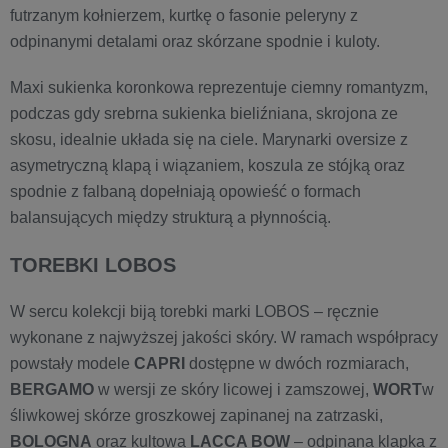
futrzanym kołnierzem, kurtkę o fasonie peleryny z
odpinanymi detalami oraz skórzane spodnie i kuloty.
Maxi sukienka koronkowa reprezentuje ciemny romantyzm,
podczas gdy srebrna sukienka bieliźniana, skrojona ze
skosu, idealnie układa się na ciele. Marynarki oversize z
asymetryczną klapą i wiązaniem, koszula ze stójką oraz
spodnie z falbaną dopełniają opowieść o formach
balansujących między strukturą a płynnością.
​TOREBKI LOBOS
W sercu kolekcji biją torebki marki LOBOS – ręcznie
wykonane z najwyższej jakości skóry. W ramach współpracy
powstały modele
CAPRI
dostępne w dwóch rozmiarach,
BERGAMO
w wersji ze skóry licowej i zamszowej,
WORT
w
śliwkowej skórze groszkowej zapinanej na zatrzaski,
BOLOGNA
oraz kultowa
LACCA BOW
– odpinana klapka z