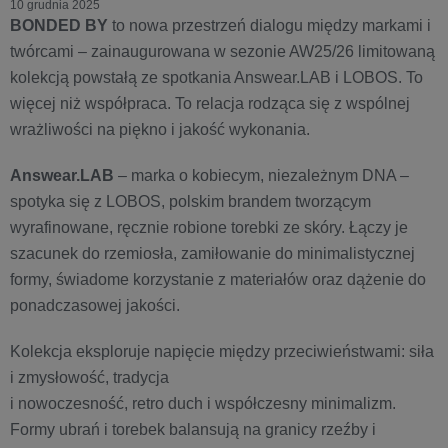
10 grudnia 2025
BONDED BY
to nowa przestrzeń dialogu między markami i
twórcami – zainaugurowana w sezonie AW25/26 limitowaną
kolekcją powstałą ze spotkania Answear.LAB i LOBOS. To
więcej niż współpraca. To relacja rodząca się z wspólnej
wrażliwości na piękno i jakość wykonania.
Answear.LAB
– marka o kobiecym, niezależnym DNA –
spotyka się z LOBOS, polskim brandem tworzącym
wyrafinowane, ręcznie robione torebki ze skóry. Łączy je
szacunek do rzemiosła, zamiłowanie do minimalistycznej
formy, świadome korzystanie z materiałów oraz dążenie do
ponadczasowej jakości.
Kolekcja eksploruje napięcie między przeciwieństwami: siła
i zmysłowość, tradycja
i nowoczesność, retro duch i współczesny minimalizm.
Formy ubrań i torebek balansują na granicy rzeźby i