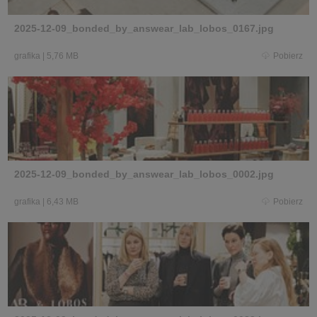
2025-12-09_bonded_by_answear_lab_lobos_0167.jpg
grafika
|
5,76 MB
Pobierz
2025-12-09_bonded_by_answear_lab_lobos_0002.jpg
grafika
|
6,43 MB
Pobierz