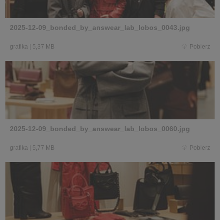
2025-12-09_bonded_by_answear_lab_lobos_0043.jpg
grafika
|
5,37 MB
Pobierz
2025-12-09_bonded_by_answear_lab_lobos_0060.jpg
grafika
|
5,77 MB
Pobierz