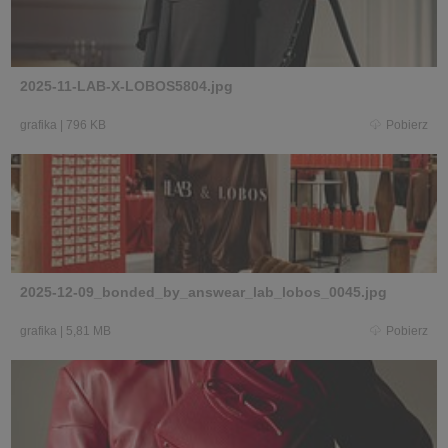
2025-11-LAB-X-LOBOS5804.jpg
grafika
|
796 KB
Pobierz
2025-12-09_bonded_by_answear_lab_lobos_0045.jpg
grafika
|
5,81 MB
Pobierz