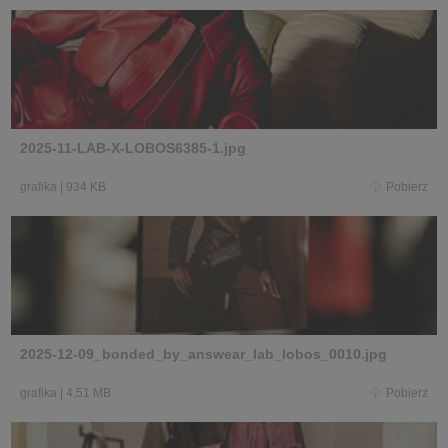
2025-11-LAB-X-LOBOS6385-1.jpg
grafika
|
934 KB
Pobierz
2025-12-09_bonded_by_answear_lab_lobos_0010.jpg
grafika
|
4,51 MB
Pobierz