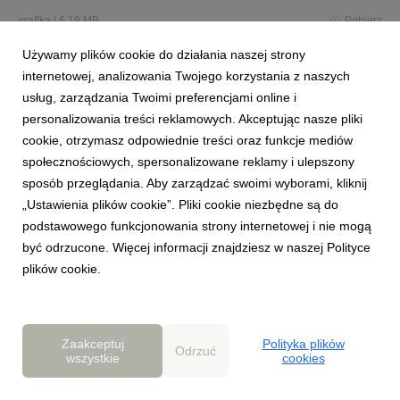
grafika
|
6,19 MB
Pobierz
Używamy plików cookie do działania naszej strony
internetowej, analizowania Twojego korzystania z naszych
usług, zarządzania Twoimi preferencjami online i
personalizowania treści reklamowych. Akceptując nasze pliki
cookie, otrzymasz odpowiednie treści oraz funkcje mediów
społecznościowych, spersonalizowane reklamy i ulepszony
2025-12-09_bonded_by_answear_lab_lobos_0146.jpg
sposób przeglądania. Aby zarządzać swoimi wyborami, kliknij
„Ustawienia plików cookie”. Pliki cookie niezbędne są do
grafika
|
5,24 MB
Pobierz
podstawowego funkcjonowania strony internetowej i nie mogą
być odrzucone. Więcej informacji znajdziesz w naszej Polityce
plików cookie.
Zaakceptuj
Polityka plików
Odrzuć
2025-12-09_bonded_by_answear_lab_lobos_0144.jpg
wszystkie
cookies
grafika
|
5,33 MB
Pobierz