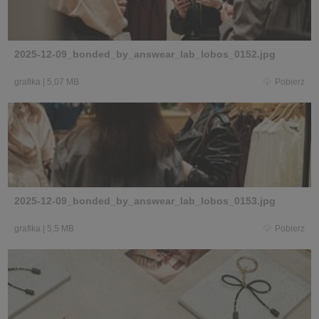
2025-12-09_bonded_by_answear_lab_lobos_0152.jpg
grafika
|
5,07 MB
Pobierz
2025-12-09_bonded_by_answear_lab_lobos_0153.jpg
grafika
|
5,5 MB
Pobierz