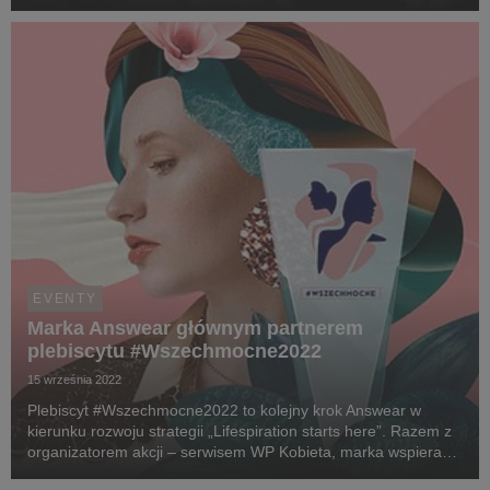
stworzył wyjątkowy event, podczas którego magiczna
atmosfera przeplatała się z elegancją i zmysłowością, odd...
EVENTY
Marka Answear głównym partnerem
plebiscytu #Wszechmocne2022
15 września 2022
Plebiscyt #Wszechmocne2022 to kolejny krok Answear w
kierunku rozwoju strategii „Lifespiration starts here”. Razem z
organizatorem akcji – serwisem WP Kobieta, marka wspiera
oraz docenia niezwykłe kobiety, których historie świadczą o ich