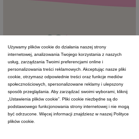
ogromnej sile i potencjale, a prz...
Używamy plików cookie do działania naszej strony
internetowej, analizowania Twojego korzystania z naszych
usług, zarządzania Twoimi preferencjami online i
personalizowania treści reklamowych. Akceptując nasze pliki
EVENTY
cookie, otrzymasz odpowiednie treści oraz funkcje mediów
Answear.com lifespiruje podczas „Co Jest
społecznościowych, spersonalizowane reklamy i ulepszony
Grane Festival. Women’s Voices Edition
sposób przeglądania. Aby zarządzać swoimi wyborami, kliknij
inspired by Answear.com”
„Ustawienia plików cookie”. Pliki cookie niezbędne są do
7 czerwca 2022
podstawowego funkcjonowania strony internetowej i nie mogą
Topowe polskie artystki, wspaniałe koncerty, swobodna
być odrzucone. Więcej informacji znajdziesz w naszej Polityce
piknikowa atmosfera, festiwalowe spotkania i rozmowy o
plików cookie.
odwadze i byciu sobą, a także to, co nieodłącznie kojarzy się z
festiwalami – czyli najlepsze food trucki z kuchnią z całego
świata – to tylko wybrane atrakcje te...