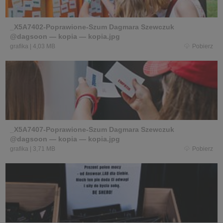
_X5A7402-Poprawione-Szum Dagmara Szewczuk
@dagsoon — kopia — kopia.jpg
grafika
|
4,03 MB
Pobierz
_X5A7407-Poprawione-Szum Dagmara Szewczuk
@dagsoon — kopia — kopia.jpg
grafika
|
3,71 MB
Pobierz