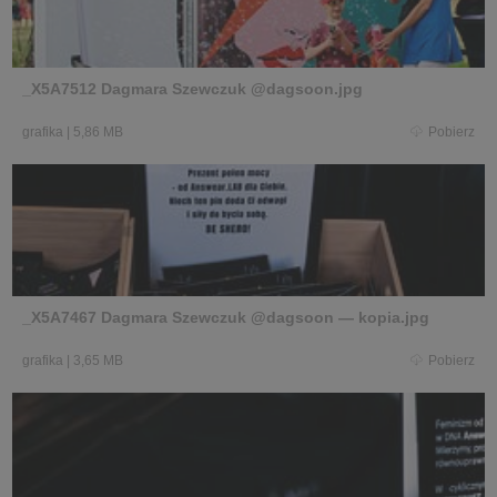
_X5A7512 Dagmara Szewczuk @dagsoon.jpg
grafika
|
5,86 MB
Pobierz
_X5A7467 Dagmara Szewczuk @dagsoon — kopia.jpg
grafika
|
3,65 MB
Pobierz