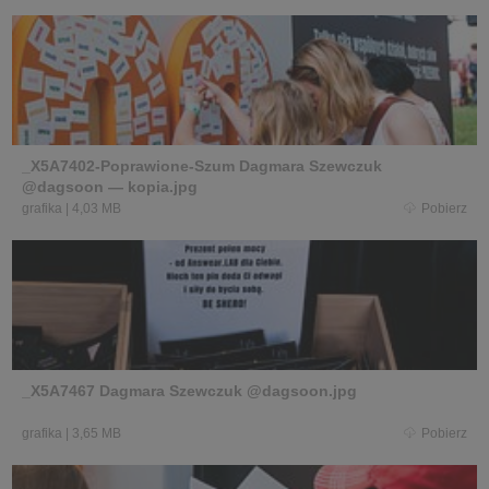
_X5A7402-Poprawione-Szum Dagmara Szewczuk
@dagsoon — kopia.jpg
grafika
|
4,03 MB
Pobierz
_X5A7467 Dagmara Szewczuk @dagsoon.jpg
grafika
|
3,65 MB
Pobierz