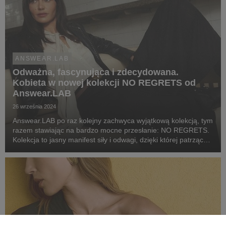
ANSWEAR.LAB
Odważna, fascynująca i zdecydowana.
Kobieta w nowej kolekcji NO REGRETS od
Answear.LAB
26 września 2024
Answear.LAB po raz kolejny zachwyca wyjątkową kolekcją, tym
razem stawiając na bardzo mocne przesłanie: NO REGRETS.
Kolekcja to jasny manifest siły i odwagi, dzięki której patrząc
życiu prosto w oczy mówisz: „Nie żałuję!”. Twarzą kolekcji jest
Marta Dyks – top modelka, m...