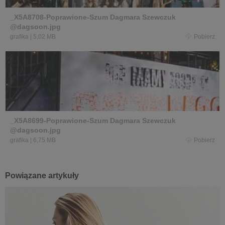
_X5A8708-Poprawione-Szum Dagmara Szewczuk
@dagsoon.jpg
grafika
|
5,02 MB
Pobierz
_X5A8699-Poprawione-Szum Dagmara Szewczuk
@dagsoon.jpg
grafika
|
6,75 MB
Pobierz
Powiązane artykuły