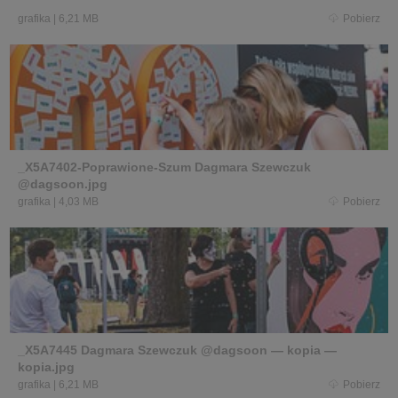
grafika
|
6,21 MB
Pobierz
_X5A7402-Poprawione-Szum Dagmara Szewczuk
@dagsoon.jpg
grafika
|
4,03 MB
Pobierz
_X5A7445 Dagmara Szewczuk @dagsoon — kopia —
kopia.jpg
grafika
|
6,21 MB
Pobierz