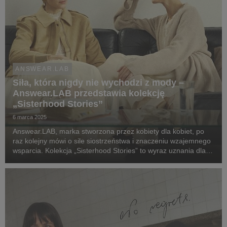
ANSWEAR.LAB
Siła, która nigdy nie wychodzi z mody –
Answear.LAB przedstawia kolekcję
„Sisterhood Stories”
6 marca 2025
Answear.LAB, marka stworzona przez kobiety dla kobiet, po
raz kolejny mówi o sile siostrzeństwa i znaczeniu wzajemnego
wsparcia. Kolekcja „Sisterhood Stories” to wyraz uznania dla
współczesnych kobiet, które razem osiągają więcej i chcą
podzielić się tym doświadczeniem z...