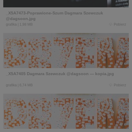
_X5A7473-Poprawione-Szum Dagmara Szewczuk
@dagsoon.jpg
grafika
|
1,98 MB
Pobierz
_X5A7405 Dagmara Szewczuk @dagsoon — kopia.jpg
grafika
|
6,74 MB
Pobierz