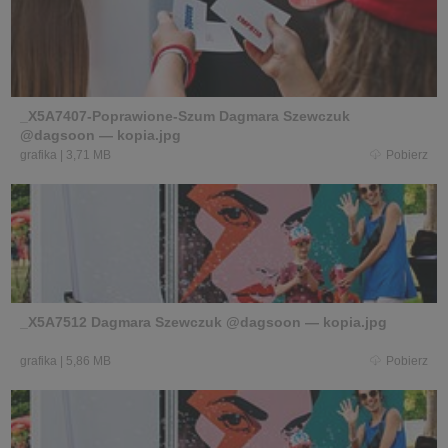
_X5A7407-Poprawione-Szum Dagmara Szewczuk
@dagsoon — kopia.jpg
grafika
|
3,71 MB
Pobierz
_X5A7512 Dagmara Szewczuk @dagsoon — kopia.jpg
grafika
|
5,86 MB
Pobierz