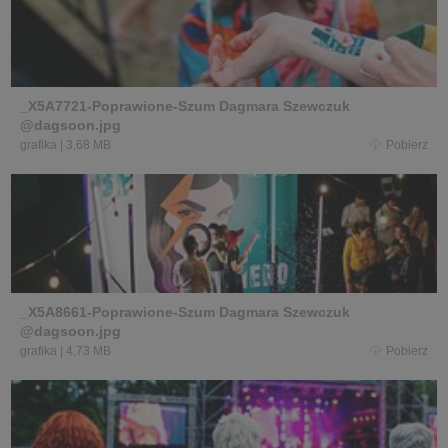
_X5A7721-Poprawione-Szum Dagmara Szewczuk
@dagsoon.jpg
grafika
|
3,68 MB
Pobierz
_X5A8661-Poprawione-Szum Dagmara Szewczuk
@dagsoon.jpg
grafika
|
4,73 MB
Pobierz