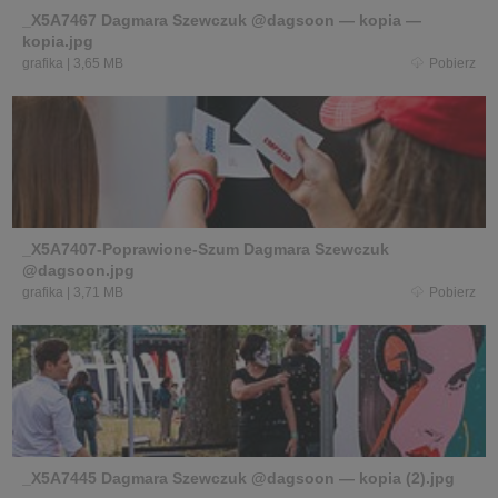
_X5A7467 Dagmara Szewczuk @dagsoon — kopia —
kopia.jpg
grafika
|
3,65 MB
Pobierz
_X5A7407-Poprawione-Szum Dagmara Szewczuk
@dagsoon.jpg
grafika
|
3,71 MB
Pobierz
_X5A7445 Dagmara Szewczuk @dagsoon — kopia (2).jpg