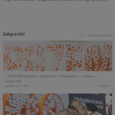
Załączniki
Pobierz wszystkie
_X5A7405 Dagmara Szewczuk @dagsoon — kopia —
kopia.jpg
grafika
|
6,74 MB
Pobierz