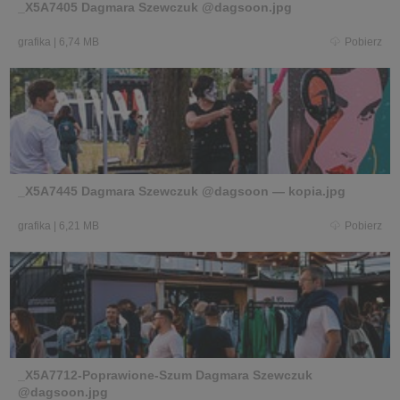
_X5A7405 Dagmara Szewczuk @dagsoon.jpg
grafika
|
6,74 MB
Pobierz
_X5A7445 Dagmara Szewczuk @dagsoon — kopia.jpg
grafika
|
6,21 MB
Pobierz
_X5A7712-Poprawione-Szum Dagmara Szewczuk
@dagsoon.jpg