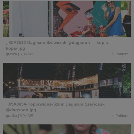
_X5A7512 Dagmara Szewczuk @dagsoon — kopia —
kopia.jpg
grafika
|
5,86 MB
Pobierz
_X5A8654-Poprawione-Szum Dagmara Szewczuk
@dagsoon.jpg
grafika
|
5,94 MB
Pobierz