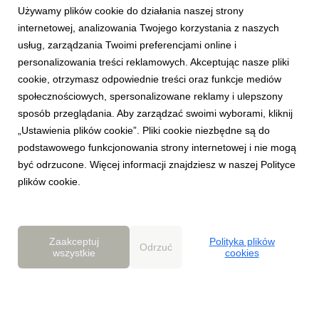
Używamy plików cookie do działania naszej strony
internetowej, analizowania Twojego korzystania z naszych
usług, zarządzania Twoimi preferencjami online i
personalizowania treści reklamowych. Akceptując nasze pliki
ANSWEAR.LAB
cookie, otrzymasz odpowiednie treści oraz funkcje mediów
Zatrzymaj energię lata na jak długo
społecznościowych, spersonalizowane reklamy i ulepszony
zapragniesz, z kolekcją BRIGHT & LIGHT od
sposób przeglądania. Aby zarządzać swoimi wyborami, kliknij
Answear.LAB
„Ustawienia plików cookie”. Pliki cookie niezbędne są do
22 sierpnia 2024
podstawowego funkcjonowania strony internetowej i nie mogą
Lato budzi w nas pragnienie intensywniejszych doznań –
być odrzucone. Więcej informacji znajdziesz w naszej Polityce
wszystko smakuje lepiej, mocniej, bardziej ekscytująco.
plików cookie.
Zainspirowani tymi chwilami, stajemy się odważniejsi, chętniej
eksperymentując z modą i sięgając po nieoczywiste
zestawienia. To właśnie ta letnia swoboda i ene...
Zaakceptuj
Polityka plików
Odrzuć
wszystkie
cookies