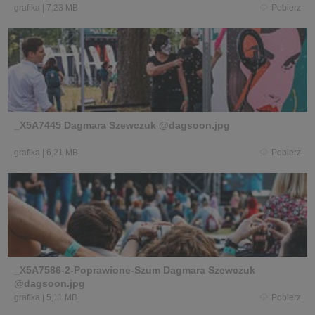
grafika
|
7,23 MB
Pobierz
_X5A7445 Dagmara Szewczuk @dagsoon.jpg
grafika
|
6,21 MB
Pobierz
_X5A7586-2-Poprawione-Szum Dagmara Szewczuk
@dagsoon.jpg
grafika
|
5,11 MB
Pobierz