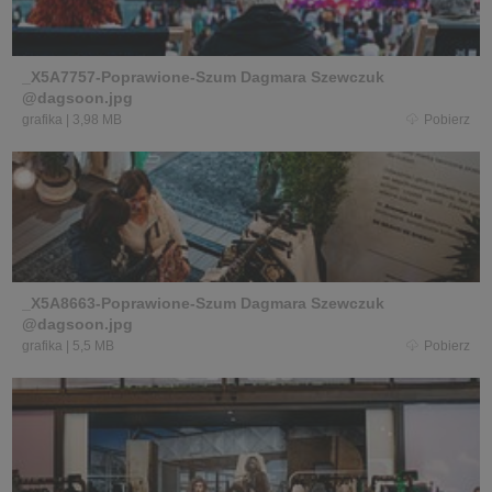
_X5A7757-Poprawione-Szum Dagmara Szewczuk
@dagsoon.jpg
grafika
|
3,98 MB
Pobierz
_X5A8663-Poprawione-Szum Dagmara Szewczuk
@dagsoon.jpg
grafika
|
5,5 MB
Pobierz