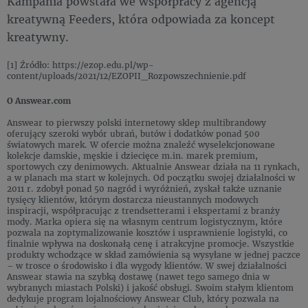
Kampania powstała we współpracy z agencją
kreatywną Feeders, która odpowiada za koncept
kreatywny.
[1] Źródło: https://ezop.edu.pl/wp-
content/uploads/2021/12/EZOPII_Rozpowszechnienie.pdf
O Answear.com
Answear to pierwszy polski internetowy sklep multibrandowy
oferujący szeroki wybór ubrań, butów i dodatków ponad 500
światowych marek. W ofercie można znaleźć wyselekcjonowane
kolekcje damskie, męskie i dziecięce m.in. marek premium,
sportowych czy denimowych. Aktualnie Answear działa na 11 rynkach,
a w planach ma start w kolejnych. Od początku swojej działalności w
2011 r. zdobył ponad 50 nagród i wyróżnień, zyskał także uznanie
tysięcy klientów, którym dostarcza nieustannych modowych
inspiracji, współpracując z trendsetterami i ekspertami z branży
mody. Marka opiera się na własnym centrum logistycznym, które
pozwala na zoptymalizowanie kosztów i usprawnienie logistyki, co
finalnie wpływa na doskonałą cenę i atrakcyjne promocje. Wszystkie
produkty wchodzące w skład zamówienia są wysyłane w jednej paczce
– w trosce o środowisko i dla wygody klientów. W swej działalności
Answear stawia na szybką dostawę (nawet tego samego dnia w
wybranych miastach Polski) i jakość obsługi. Swoim stałym klientom
dedykuje program lojalnościowy Answear Club, który pozwala na