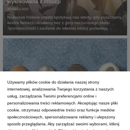
wykreowana z intuicji
26 marca 2026
Najlepsze historie często spotykają nas wtedy, gdy puszczamy
wodze fantazji i działamy bez z góry narzuconego planu.
Spontaniczność i zaufanie do własnej intuicji pozwalają
odkrywać nowe ścieżki stylu. W świecie zdominowanym przez
algorytmy i generowane opinie, odwaga, b...
Używamy plików cookie do działania naszej strony
internetowej, analizowania Twojego korzystania z naszych
usług, zarządzania Twoimi preferencjami online i
personalizowania treści reklamowych. Akceptując nasze pliki
cookie, otrzymasz odpowiednie treści oraz funkcje mediów
AKTUALNOŚCI
społecznościowych, spersonalizowane reklamy i ulepszony
Nowa kolekcja STATEMENT LEATHER by
sposób przeglądania. Aby zarządzać swoimi wyborami, kliknij
Answear.LAB