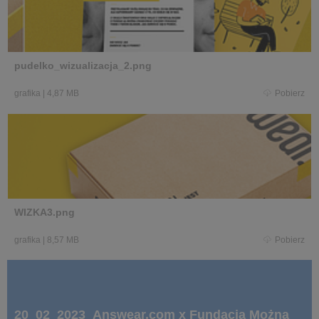
pudelko_wizualizacja_2.png
grafika
|
4,87 MB
Pobierz
WIZKA3.png
grafika
|
8,57 MB
Pobierz
20_02_2023_Answear.com x Fundacja Można