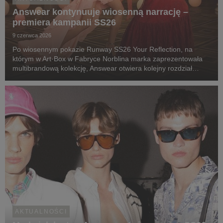
Answear kontynuuje wiosenną narrację –
premiera kampanii SS26
9 czerwca 2026
Po wiosennym pokazie Runway SS26 Your Reflection, na
którym w Art·Box w Fabryce Norblina marka zaprezentowała
multibrandową kolekcję, Answear otwiera kolejny rozdział
sezonu. Tym razem w postaci serii spotów reklamowych, w
których ubrania nie tyle towarzyszą bohaterom, c...
AKTUALNOŚCI