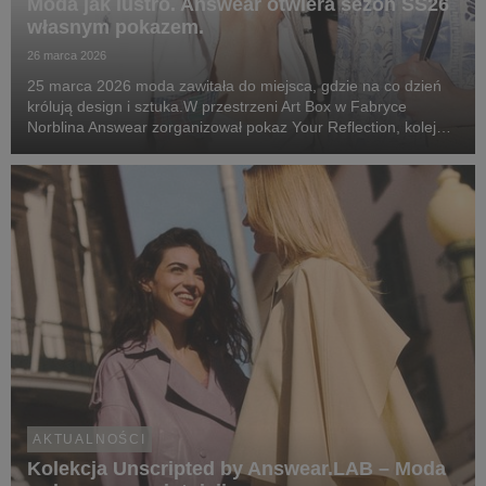
Moda jak lustro. Answear otwiera sezon SS26
własnym pokazem.
26 marca 2026
25 marca 2026 moda zawitała do miejsca, gdzie na co dzień
królują design i sztuka.W przestrzeni Art Box w Fabryce
Norblina Answear zorganizował pokaz Your Reflection, kolejny
rozdział w historii marki i prezentację najważniejszych sylwetek
sezonu wiosna-lato 2026. Nie be...
AKTUALNOŚCI
Kolekcja Unscripted by Answear.LAB – Moda