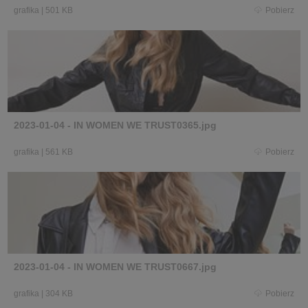
grafika
|
501 KB
Pobierz
2023-01-04 - IN WOMEN WE TRUST0365.jpg
grafika
|
561 KB
Pobierz
2023-01-04 - IN WOMEN WE TRUST0667.jpg
grafika
|
304 KB
Pobierz