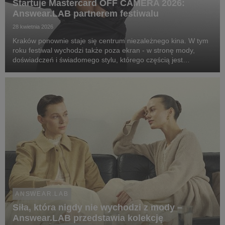
Startuje Mastercard OFF CAMERA 2026:
Answear.LAB partnerem festiwalu
28 kwietnia 2026
Kraków ponownie staje się centrum niezależnego kina. W tym
roku festiwal wychodzi także poza ekran - w stronę mody,
doświadczeń i świadomego stylu, którego częścią jest
Answear.LAB.
ANSWEAR.LAB
Siła, która nigdy nie wychodzi z mody –
Answear.LAB przedstawia kolekcję