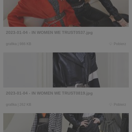
2023-01-04 - IN WOMEN WE TRUST0537.jpg
grafika
|
986 KB
Pobierz
2023-01-04 - IN WOMEN WE TRUST0819.jpg
grafika
|
262 KB
Pobierz