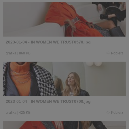
2023-01-04 - IN WOMEN WE TRUST0570.jpg
grafika
|
860 KB
Pobierz
2023-01-04 - IN WOMEN WE TRUST0700.jpg
grafika
|
425 KB
Pobierz