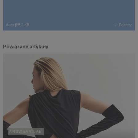
docx
|
25,3 KB
Pobierz
Powiązane artykuły
ANSWEAR.LAB