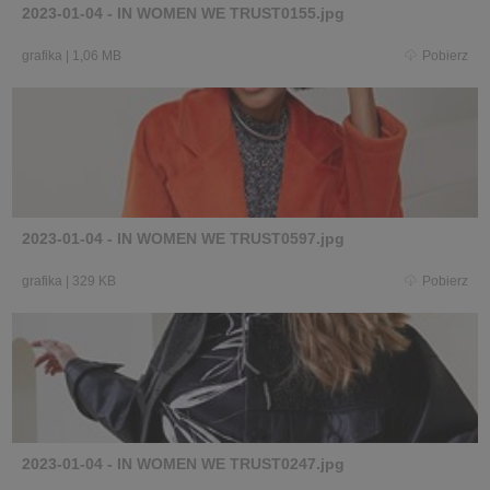
2023-01-04 - IN WOMEN WE TRUST0155.jpg
grafika
|
1,06 MB
Pobierz
2023-01-04 - IN WOMEN WE TRUST0597.jpg
grafika
|
329 KB
Pobierz
2023-01-04 - IN WOMEN WE TRUST0247.jpg