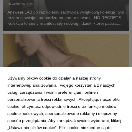
26 września 2024
Answear.LAB po raz kolejny zachwyca wyjątkową kolekcją, tym
razem stawiając na bardzo mocne przesłanie: NO REGRETS.
Kolekcja to jasny manifest siły i odwagi, dzięki której patrząc
życiu prosto w oczy mówisz: „Nie żałuję!”. Twarzą kolekcji jest
Marta Dyks – top modelka, m...
Używamy plików cookie do działania naszej strony
internetowej, analizowania Twojego korzystania z naszych
usług, zarządzania Twoimi preferencjami online i
personalizowania treści reklamowych. Akceptując nasze pliki
ANSWEAR.LAB
cookie, otrzymasz odpowiednie treści oraz funkcje mediów
Zatrzymaj energię lata na jak długo
społecznościowych, spersonalizowane reklamy i ulepszony
zapragniesz, z kolekcją BRIGHT & LIGHT od
sposób przeglądania. Aby zarządzać swoimi wyborami, kliknij
Answear.LAB
„Ustawienia plików cookie”. Pliki cookie niezbędne są do
22 sierpnia 2024