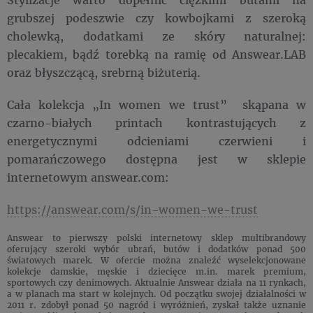
grubszej podeszwie czy kowbojkami z szeroką
cholewką, dodatkami ze skóry naturalnej:
plecakiem, bądź torebką na ramię od Answear.LAB
oraz błyszczącą, srebrną biżuterią.
Cała kolekcja „In women we trust” skąpana w
czarno-białych printach kontrastujących z
energetycznymi odcieniami czerwieni i
pomarańczowego dostępna jest w sklepie
internetowym answear.com:
https://answear.com/s/in-women-we-trust
Answear to pierwszy polski internetowy sklep multibrandowy
oferujący szeroki wybór ubrań, butów i dodatków ponad 500
światowych marek. W ofercie można znaleźć wyselekcjonowane
kolekcje damskie, męskie i dziecięce m.in. marek premium,
sportowych czy denimowych. Aktualnie Answear działa na 11 rynkach,
a w planach ma start w kolejnych. Od początku swojej działalności w
2011 r. zdobył ponad 50 nagród i wyróżnień, zyskał także uznanie