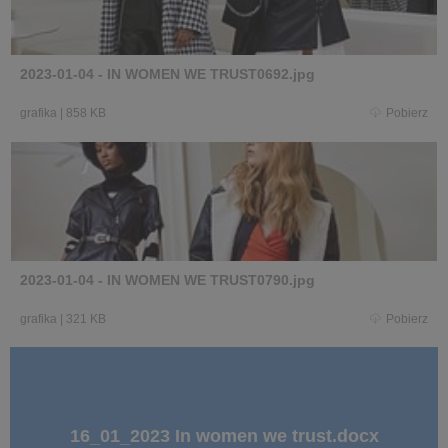
2023-01-04 - IN WOMEN WE TRUST0692.jpg
grafika
|
858 KB
Pobierz
2023-01-04 - IN WOMEN WE TRUST0790.jpg
grafika
|
321 KB
Pobierz
16_01_2023 In women we trust.docx