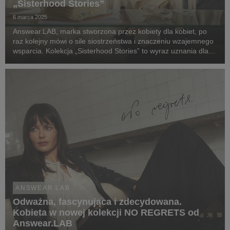
„Sisterhood Stories”
6 marca 2025
Answear.LAB, marka stworzona przez kobiety dla kobiet, po
raz kolejny mówi o sile siostrzeństwa i znaczeniu wzajemnego
wsparcia. Kolekcja „Sisterhood Stories” to wyraz uznania dla
współczesnych kobiet, które razem osiągają więcej i chcą
podzielić się tym doświadczeniem z...
ANSWEAR.LAB
Odważna, fascynująca i zdecydowana.
Kobieta w nowej kolekcji NO REGRETS od
Answear.LAB