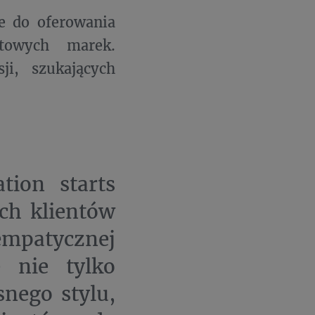
ie do oferowania
towych marek.
ji, szukających
tion starts
ch klientów
 empatycznej
 nie tylko
snego stylu,