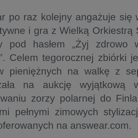
 po raz kolejny angażuje się w
tywne i gra z Wielką Orkiestrą
y pod hasłem „Żyj zdrowo 
”. Celem tegorocznej zbiórki j
w pieniężnych na walkę z se
zała na aukcję wyjątkową
waniu zorzy polarnej do Finla
mi pełnymi zimowych stylizacji
oferowanych na answear.com.