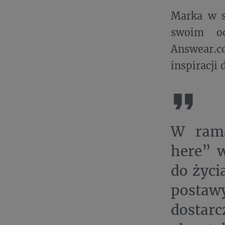
Marka w s
swoim o
Answear.c
inspiracji
W ramac
here” 
do życi
postaw
dostarc