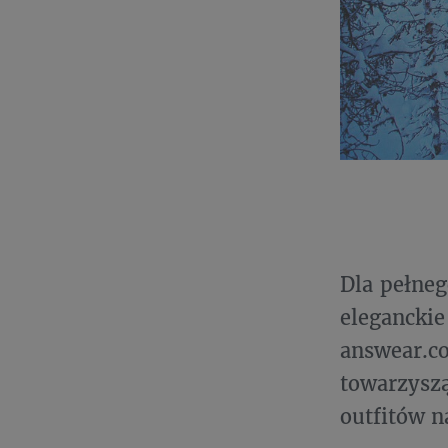
Dla pełneg
eleganckie
answear.c
towarzys
outfitów n