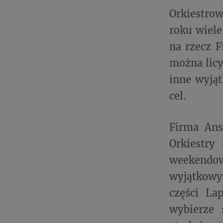
Orkiestrow
roku wiele
na rzecz F
można licy
inne wyjąt
cel.
Firma Ans
Orkiestry
weekendo
wyjątkowym
części Lap
wybierze 