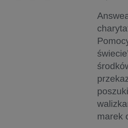
Answear
charyta
Pomoc
świecie
środkó
przeka
poszuki
walizka
marek 