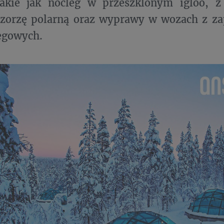
 takie jak nocleg w przeszklonym igloo, 
 zorzę polarną oraz wyprawy w wozach z za
egowych.