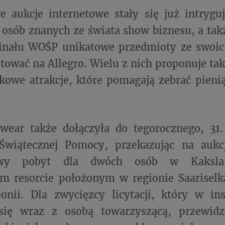
e aukcje internetowe stały się już intryguj
 osób znanych ze świata show biznesu, a tak
inału WOŚP unikatowe przedmioty ze swoich
tować na Allegro. Wielu z nich proponuje tak
kowe atrakcje, które pomagają zebrać pieni
wear także dołączyła do tegorocznego, 31.
 Świątecznej Pomocy, przekazując na aukc
wy pobyt dla dwóch osób w Kakslaut
 resorcie położonym w regionie Saariselkä
onii. Dla zwycięzcy licytacji, który w in
się wraz z osobą towarzyszącą, przewid