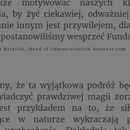
akże motywować naszych kl
ia, by żyć ciekawiej, odważniej
ie innym jest przywilejem, dla
 postanowiliśmy wesprzeć Fund
r Barylski, Head of Communication Answear.com
y, że ta wyjątkowa podróż będ
iadczyć prawdziwej magii zorz
jest przykładem na to, że si
ące w naturze wykraczają 