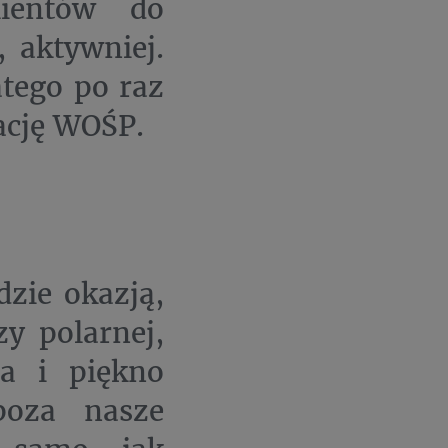
ientów do
, aktywniej.
tego po raz
ację WOŚP.
zie okazją,
y polarnej,
ła i piękno
poza nasze