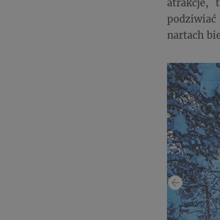
atrakcje,
podziwiać
nartach bi