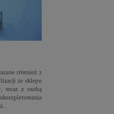
kazane również 2
izacji ze sklepu
y, wraz z osobą
skompletowania
ki.