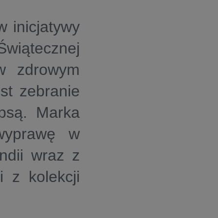
 inicjatywy
 Świątecznej
w zdrowym
est zebranie
psą. Marka
 wyprawę w
ndii wraz z
 z kolekcji