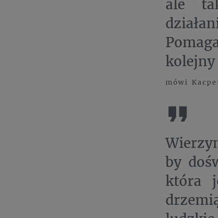
ale t
działan
Pomagan
kolejny
mówi Kacpe
Wierzym
by dośw
która 
drzemi