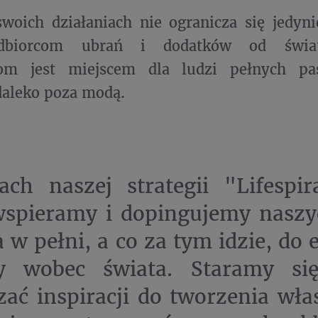
woich działaniach nie ogranicza się jedyn
dbiorcom ubrań i dodatków od świa
om jest miejscem dla ludzi pełnych pas
 daleko poza modą.
h naszej strategii "Lifespira
wspieramy i dopingujemy naszy
a w pełni, a co za tym idzie, do
y wobec świata. Staramy się
zać inspiracji do tworzenia wła