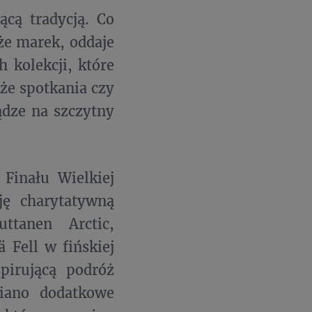
ącą tradycją. Co
że marek, oddaje
 kolekcji, które
że spotkania czy
ądze na szczytny
 Finału Wielkiej
ję charytatywną
tanen Arctic,
 Fell w fińskiej
spirującą podróż
ziano dodatkowe